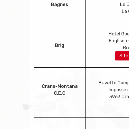
Bagnes
Le C
Le 
Hotel Go
Englisch-
Brig
Br
Site
Buvette Campi
Crans-Montana
Impasse d
C.E.C
3963 Cr