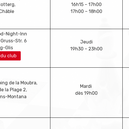
otterg,
16h15 – 17h00
Châble
17h00 – 18h00
od-Night-Inn
Gruss-Str. 6
Jeudi
ig-Glis
19h30 – 23h00
 du club
ng de la Moubra,
Mardi
e la Plage 2,
dès 19h00
ans-Montana