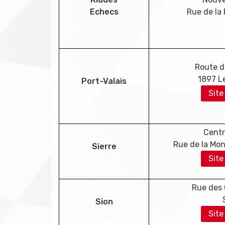
Echecs
Rue de la
Route d
1897 L
Port-Valais
Site
Centr
Rue de la Mon
Sierre
Site
Rue des 
Sion
Site