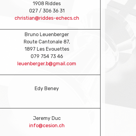
1908 Riddes
027 / 306 36 31
christian@riddes-echecs.ch
Bruno Leuenberger
Route Cantonale 87,
1897 Les Evouettes
079 754 73 46
leuenberger.b@gmail.com
Edy Beney
Jeremy Duc
info@cesion.ch