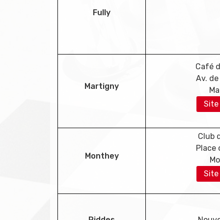
Fully
Café d
Av. de
Martigny
Ma
Site
Club 
Place 
Monthey
Mo
Site
Riddes
Nouve