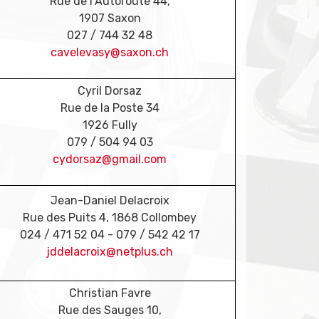
Rue de l’Autoroute 44,
1907 Saxon
027 / 744 32 48
cavelevasy@saxon.ch
Cyril Dorsaz
Rue de la Poste 34
1926 Fully
079 / 504 94 03
cydorsaz@gmail.com
Jean-Daniel Delacroix
Rue des Puits 4, 1868 Collombey
024 / 471 52 04 - 079 / 542 42 17
jddelacroix@netplus.ch
Christian Favre
Rue des Sauges 10,