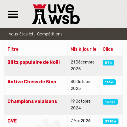
Vous êtes ici :
Compétitions
Titre
Mis à jour le
Clics
Articles
Blitz populaire de Noël
21 Décembre
574
2025
Active Chess de Sion
30 Octobre
1166
2025
Champions valaisans
19 Octobre
15741
2024
CVE
7 Mai 2026
37186